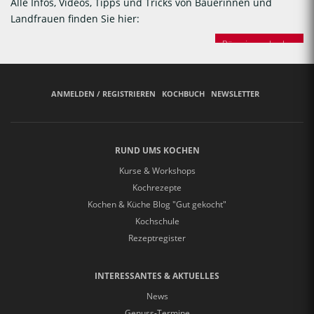
Alle Infos, Videos, Tipps und Tricks von Bäuerinnen und
Landfrauen finden Sie hier:
Bäuerinnen backen
ANMELDEN / REGISTRIEREN
KOCHBUCH
NEWSLETTER
RUND UMS KOCHEN
Kurse & Workshops
Kochrezepte
Kochen & Küche Blog "Gut gekocht"
Kochschule
Rezeptregister
INTERESSANTES & AKTUELLES
News
Genuss-Termine