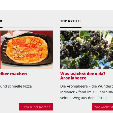
EO
TOP ARTIKEL
selber machen
Was wächst denn da?
Aroniabeere
 und schnelle Pizza
Die Aroniabeere – die Wunder
Indianer – fand im 19. Jahrhun
seinen Weg aus dem Osten...
Pizza selber machen
Was wächst de