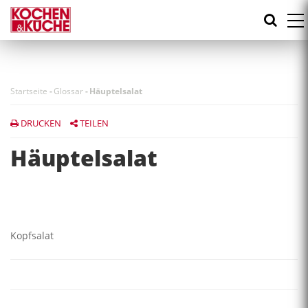
Direkt
zum
Inhalt
Startseite
-
Glossar
-
Häuptelsalat
DRUCKEN
TEILEN
Häuptelsalat
Kopfsalat