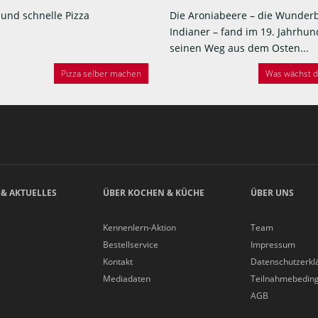
 und schnelle Pizza
Die Aroniabeere – die Wunder
Indianer – fand im 19. Jahrhun
seinen Weg aus dem Osten...
Pizza selber machen
Was wächst de
 & AKTUELLES
ÜBER KOCHEN & KÜCHE
ÜBER UNS
Kennenlern-Aktion
Team
Bestellservice
Impressum
Kontakt
Datenschutzerkl
Mediadaten
Teilnahmebedin
AGB