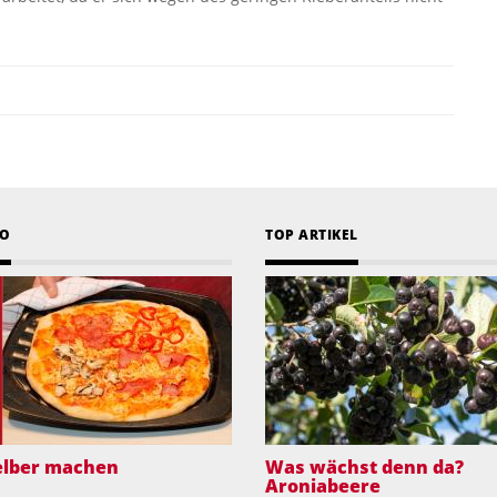
EO
TOP ARTIKEL
selber machen
Was wächst denn da?
Aroniabeere