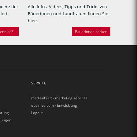
beere der
Alle Infos, Videos, Tipps und Tricks von
dert
Bäuerinnen und Landfrauen finden Sie
hier:
nn da?...
Bäuerinnen backen
SERVICE
medienkraft - marketing services
epsimec.com - Entwicklung
ärung
Logout
gungen