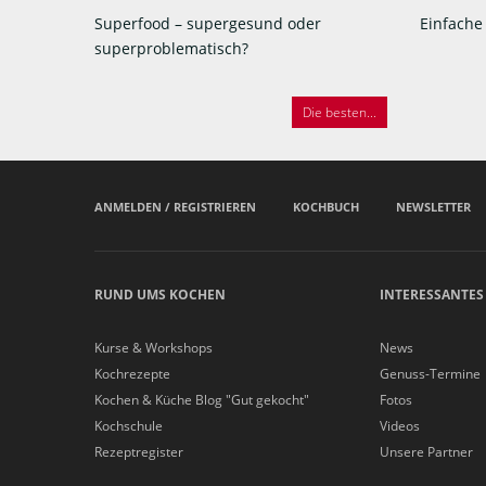
Superfood – supergesund oder
Einfache
superproblematisch?
Die besten...
ANMELDEN / REGISTRIEREN
KOCHBUCH
NEWSLETTER
RUND UMS KOCHEN
INTERESSANTES
Kurse & Workshops
News
Kochrezepte
Genuss-Termine
Kochen & Küche Blog "Gut gekocht"
Fotos
Kochschule
Videos
Rezeptregister
Unsere Partner