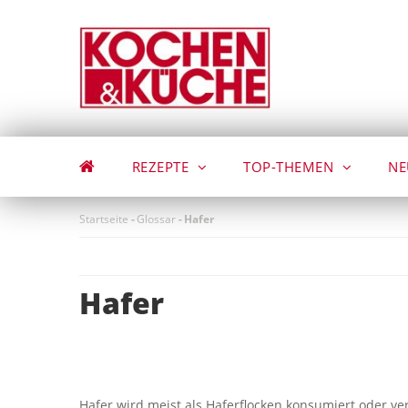
Direkt
zum
Inhalt
REZEPTE
TOP-THEMEN
NE
Startseite
-
Glossar
-
Hafer
Hafer
Hafer wird meist als Haferflocken konsumiert oder ver