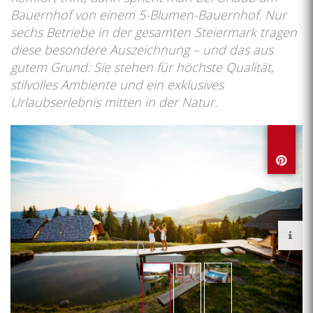
Bauernhof von einem 5-Blumen-Bauernhof. Nur
sechs Betriebe in der gesamten Steiermark tragen
diese besondere Auszeichnung – und das aus
gutem Grund: Sie stehen für höchste Qualität,
stilvolles Ambiente und ein exklusives
Urlaubserlebnis mitten in der Natur.