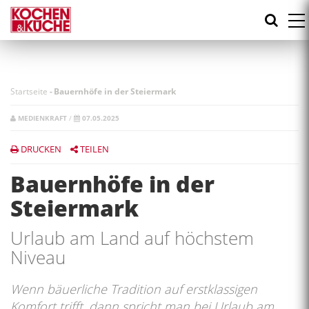
Direkt
zum
Inhalt
Startseite
-
Bauernhöfe in der Steiermark
MEDIENKRAFT
/
07.05.2025
DRUCKEN
TEILEN
Bauernhöfe in der
Steiermark
Urlaub am Land auf höchstem
Niveau
Wenn bäuerliche Tradition auf erstklassigen
Komfort trifft, dann spricht man bei Urlaub am