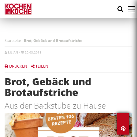
Direkt
zum
Inhalt
Startseite
-
Brot, Gebäck und Brotaufstriche
LILIAN
/
20.03.2018
DRUCKEN
TEILEN
Brot, Gebäck und
Brotaufstriche
Aus der Backstube zu Hause