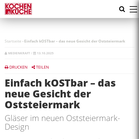
Direkt
zum
Inhalt
Startseite
-
Einfach kOSTbar – das neue Gesicht der Oststeiermark
MEDIENKRAFT
/
13.10.2025
DRUCKEN
TEILEN
Einfach kOSTbar – das
neue Gesicht der
Oststeiermark
Gläser im neuen Oststeiermark-
Design