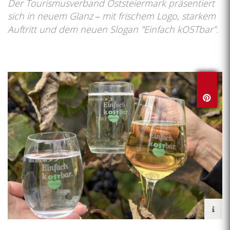
Der Tourismusverband Oststeiermark präsentiert
sich in neuem Glanz
mit frischem Logo, starkem
–
Auftritt und dem neuen Slogan "Einfach kOSTbar".