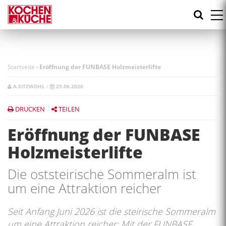
Direkt
zum
Inhalt
Startseite
-
Eröffnung der FUNBASE Holzmeisterlifte
A.SITZWOHL
/
25.06.2026
DRUCKEN
TEILEN
Eröffnung der FUNBASE
Holzmeisterlifte
Die oststeirische Sommeralm ist
um eine Attraktion reicher
Seit Anfang Juni 2026 ist die steirische Sommeralm
um eine Attraktion reicher: Mit der FUNBASE