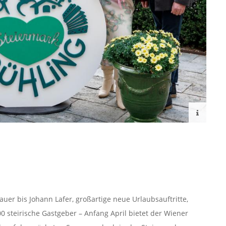
auer bis Johann Lafer, großartige neue Urlaubsauftritte,
 steirische Gastgeber – Anfang April bietet der Wiener