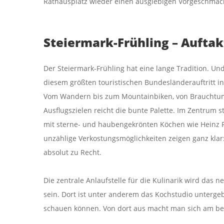
Rathausplatz wieder einen ausgiebigen Vorgeschmac
Steiermark-Frühling – Auftak
Der Steiermark-Frühling hat eine lange Tradition. Un
diesem größten touristischen Bundesländerauftritt i
Vom Wandern bis zum Mountainbiken, von Brauchtum
Ausflugszielen reicht die bunte Palette. Im Zentrum s
mit sterne- und haubengekrönten Köchen wie Heinz R
unzählige Verkostungsmöglichkeiten zeigen ganz klar:
absolut zu Recht.
Die zentrale Anlaufstelle für die Kulinarik wird das 
sein. Dort ist unter anderem das Kochstudio unterge
schauen können. Von dort aus macht man sich am bes