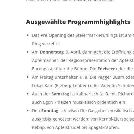
Ausgewählte Programmhighlights
Das Pre-Opening des Steiermark-Frühlings ist am
Ring verkehrt.
Am
Donnerstag
, 9. April, dann geht die Eröffnun
Apfelmänner, der Regionspräsentation der Apfels
Ehrengäste über die Bühne. Die
Edelseer
oder die
Am Freitag unterhalten u. a. Die Pagger Buam oder
Lukas Kain (Erzberg-Leoben) oder Valentin Schobe
Auch der
Samstag
ist kulinarisch (z. B. mit Richa
auch Egon 7 heizen musikalisch ordentlich ein.
Den
Sonntag
schließen Die Gasgeber musikalisch ab
ausgiebig genossen werden: von Kernöl-Eierspeise b
Kebap, von Apfelstrudel bis Spagatkrapfen.