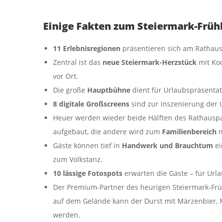
Einige Fakten zum Steiermark-Früh
11 Erlebnisregionen
präsentieren sich am Rathausp
Zentral ist das
neue Steiermark-Herzstück
mit Koc
vor Ort.
Die große
Hauptbühne
dient für Urlaubspräsenta
8 digitale Großscreens
sind zur Inszenierung der 
Heuer werden wieder beide Hälften des Rathauspark
aufgebaut, die andere wird zum
Familienbereich
m
Gäste können tief in
Handwerk und Brauchtum
e
zum Volkstanz.
10 lässige Fotospots
erwarten die Gäste – für Ur
Der Premium-Partner des heurigen Steiermark-Früh
auf dem Gelände kann der Durst mit Märzenbier, 
werden.