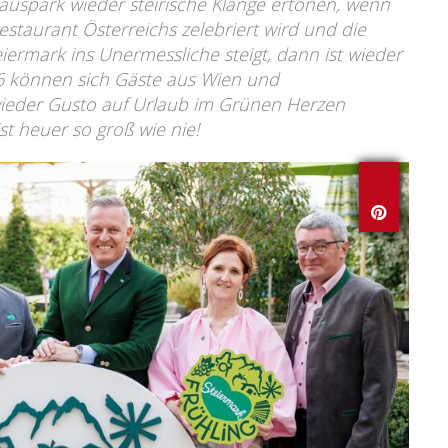
uspark wieder steirische Klänge ertönen, wenn
estaurant Österreichs zelebriert wird und die
ermark ins Unermessliche steigt, dann ist wieder
026 können sich Gäste aus Wien und
wieder Gusto auf Urlaub im Grünen Herzen
st heuer so groß wie nie!