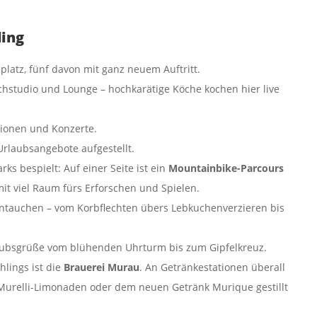
ling
latz, fünf davon mit ganz neuem Auftritt.
hstudio und Lounge – hochkarätige Köche kochen hier live
tionen und Konzerte.
Urlaubsangebote aufgestellt.
s bespielt: Auf einer Seite ist ein
Mountainbike-Parcours
it viel Raum fürs Erforschen und Spielen.
intauchen – vom Korbflechten übers Lebkuchenverzieren bis
laubsgrüße vom blühenden Uhrturm bis zum Gipfelkreuz.
lings ist die
Brauerei Murau
. An Getränkestationen überall
Murelli-Limonaden oder dem neuen Getränk Murique gestillt