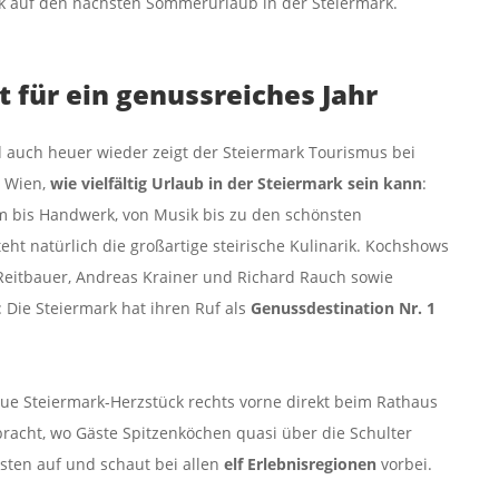
k auf den nächsten Sommerurlaub in der Steiermark.
t für ein genussreiches Jahr
d auch heuer wieder zeigt der Steiermark Tourismus bei
n Wien,
wie vielfältig Urlaub in der Steiermark sein kann
:
 bis Handwerk, von Musik bis zu den schönsten
teht natürlich die großartige steirische Kulinarik. Kochshows
eitbauer, Andreas Krainer und Richard Rauch sowie
 Die Steiermark hat ihren Ruf als
Genussdestination Nr. 1
neue Steiermark-Herzstück rechts vorne direkt beim Rathaus
bracht, wo Gäste Spitzenköchen quasi über die Schulter
ten auf und schaut bei allen
elf Erlebnisregionen
vorbei.