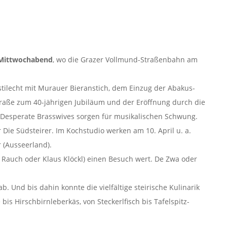
Mittwochabend
, wo die Grazer Vollmund-Straßenbahn am
g stilecht mit Murauer Bieranstich, dem Einzug der Abakus-
traße zum 40-jährigen Jubiläum und der Eröffnung durch die
 Desperate Brasswives sorgen für musikalischen Schwung.
 Die Südsteirer. Im Kochstudio werken am 10. April u. a.
r (Ausseerland).
rd Rauch oder Klaus Klöckl) einen Besuch wert. De Zwa oder
. Und bis dahin konnte die vielfältige steirische Kulinarik
is Hirschbirnleberkäs, von Steckerlfisch bis Tafelspitz-