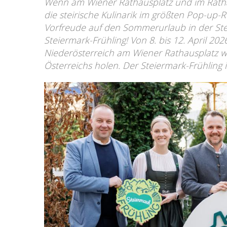
Wenn am Wiener Rathausplatz und im Ratha
die steirische Kulinarik im größten Pop-up-R
Vorfreude auf den Sommerurlaub in der Stei
Steiermark-Frühling! Von 8. bis 12. April 2
Niederösterreich am Wiener Rathausplatz 
Österreichs holen. Der Steiermark-Frühling i