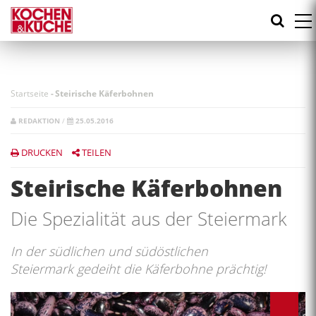
Direkt
zum
Inhalt
Startseite
-
Steirische Käferbohnen
REDAKTION
/
25.05.2016
DRUCKEN
TEILEN
Steirische Käferbohnen
Die Spezialität aus der Steiermark
In der südlichen und südöstlichen
Steiermark gedeiht die Käferbohne prächtig!