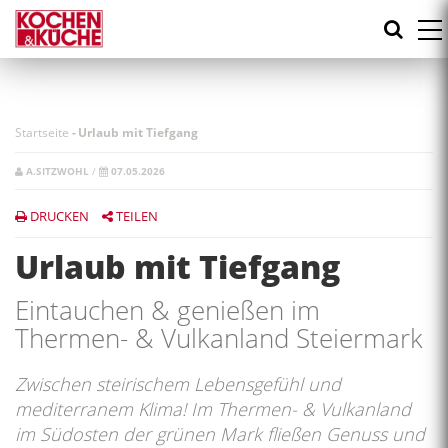
Direkt
zum
Inhalt
Startseite
-
Urlaub mit Tiefgang
A.SITZWOHL
/
07.05.2026
DRUCKEN
TEILEN
Urlaub mit Tiefgang
Eintauchen & genießen im
Thermen- & Vulkanland Steiermark
Zwischen steirischem Lebensgefühl und
mediterranem Klima! Im Thermen- & Vulkanland
im Südosten der grünen Mark fließen Genuss und