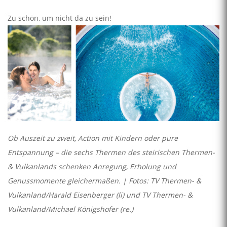
Zu schön, um nicht da zu sein!
Ob Auszeit zu zweit, Action mit Kindern oder pure
Entspannung – die sechs Thermen des steirischen Thermen-
& Vulkanlands schenken Anregung, Erholung und
Genussmomente gleichermaßen. | Fotos: TV Thermen- &
Vulkanland/Harald Eisenberger (li) und TV Thermen- &
Vulkanland/Michael Königshofer (re.)