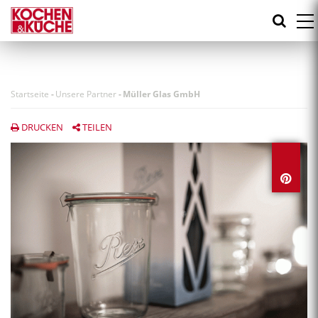
Direkt
zum
Inhalt
Startseite
-
Unsere Partner
-
Müller Glas GmbH
DRUCKEN
TEILEN