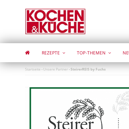
Direkt
zum
Inhalt
REZEPTE
TOP-THEMEN
NE
Startseite
-
Unsere Partner
-
SteirerREIS by Fuchs