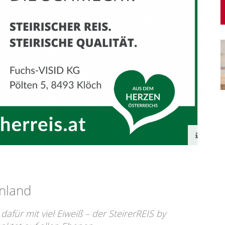
anland
 dafür mit viel Eiweiß – der SteirerREIS by