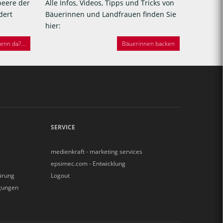
beere der
Alle Infos, Videos, Tipps und Tricks von
dert
Bäuerinnen und Landfrauen finden Sie
hier:
nn da?...
Bäuerinnen backen
SERVICE
medienkraft - marketing services
epsimec.com - Entwicklung
ärung
Logout
gungen