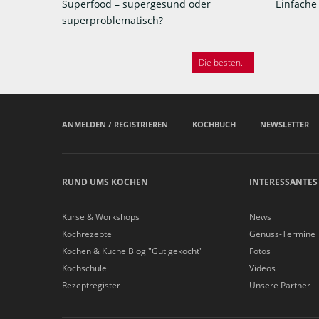
Superfood – supergesund oder
Einfache
superproblematisch?
Die besten...
ANMELDEN / REGISTRIEREN
KOCHBUCH
NEWSLETTER
RUND UMS KOCHEN
INTERESSANTES
Kurse & Workshops
News
Kochrezepte
Genuss-Termine
Kochen & Küche Blog "Gut gekocht"
Fotos
Kochschule
Videos
Rezeptregister
Unsere Partner