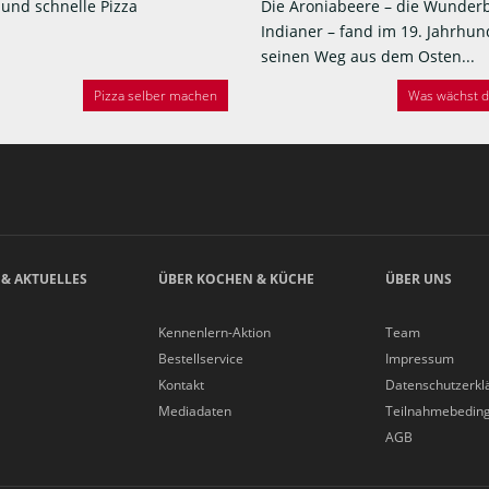
 und schnelle Pizza
Die Aroniabeere – die Wunder
Indianer – fand im 19. Jahrhun
seinen Weg aus dem Osten...
Pizza selber machen
Was wächst de
 & AKTUELLES
ÜBER KOCHEN & KÜCHE
ÜBER UNS
Kennenlern-Aktion
Team
Bestellservice
Impressum
Kontakt
Datenschutzerkl
Mediadaten
Teilnahmebedin
AGB