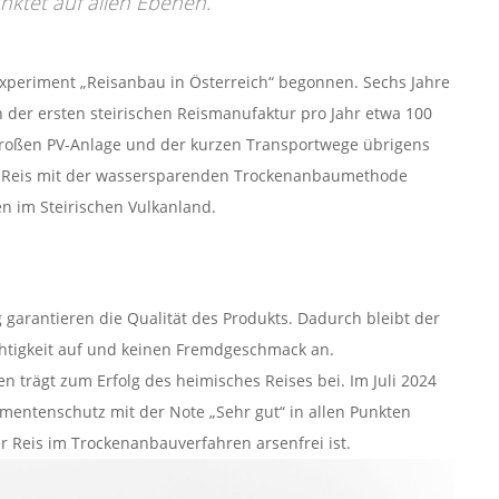
nktet auf allen Ebenen.
xperiment „Reisanbau in Österreich“ begonnen. Sechs Jahre
in der ersten steirischen Reismanufaktur pro Jahr etwa 100
 großen PV-Anlage und der kurzen Transportwege übrigens
e Reis mit der wassersparenden Trockenanbaumethode
n im Steirischen Vulkanland.
arantieren die Qualität des Produkts. Dadurch bleibt der
uchtigkeit auf und keinen Fremdgeschmack an.
 trägt zum Erfolg des heimisches Reises bei. Im Juli 2024
mentenschutz mit der Note „Sehr gut“ in allen Punkten
r Reis im Trockenanbauverfahren arsenfrei ist.