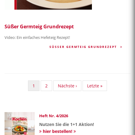
Süßer Germteig Grundrezept
Video: Ein einfaches Hefeteig Rezept!
SÜSSER GERMTEIG GRUNDREZEPT
Aktuelle
1
Standard
2
Nächste
Nächste ›
Last
Letzte »
Seite
Taxonomy
Seite
page
Seite
Heft Nr. 4/2026
Nutzen Sie die 1+1 Aktion!
hier bestellen!