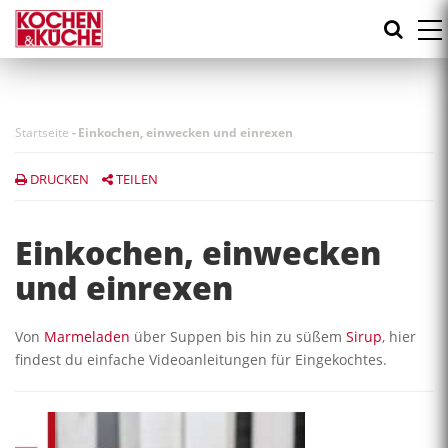
Direkt
zum
Inhalt
Startseite
-
Einkochen, einwecken und einrexen
DRUCKEN
TEILEN
Einkochen, einwecken
und einrexen
Von
Marmeladen
über Suppen bis hin zu süßem
Sirup
, hier
findest du einfache Videoanleitungen für Eingekochtes.