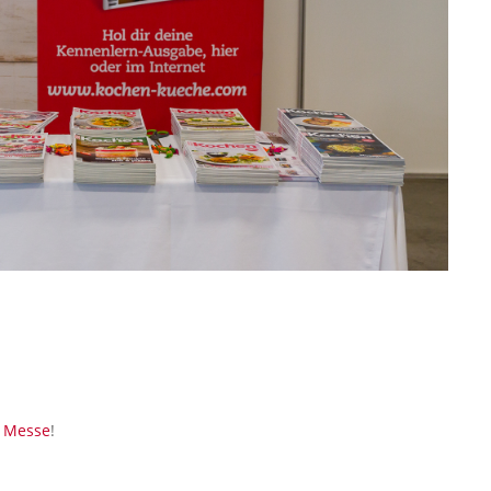
r Messe
!