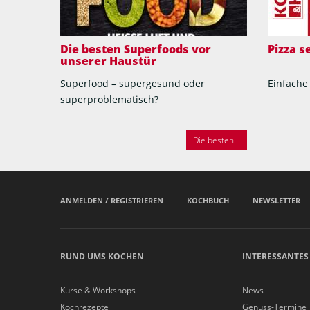
Die besten Superfoods vor
Pizza 
unserer Haustür
Superfood – supergesund oder
Einfache
superproblematisch?
Die besten...
ANMELDEN / REGISTRIEREN
KOCHBUCH
NEWSLETTER
RUND UMS KOCHEN
INTERESSANTES
Kurse & Workshops
News
Kochrezepte
Genuss-Termine