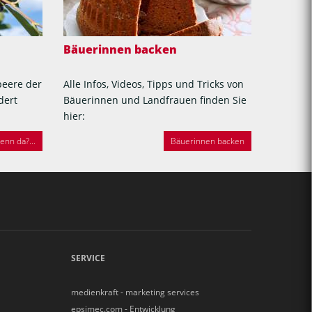
Bäuerinnen backen
beere der
Alle Infos, Videos, Tipps und Tricks von
dert
Bäuerinnen und Landfrauen finden Sie
hier:
nn da?...
Bäuerinnen backen
SERVICE
medienkraft - marketing services
epsimec.com - Entwicklung