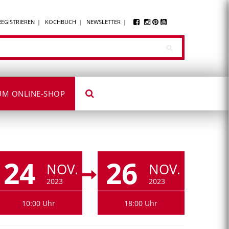
REGISTRIEREN
KOCHBUCH
NEWSLETTER
UM ONLINE-SHOP
24
26
NOV.
NOV.
2023
2023
10:00 Uhr
18:00 Uhr