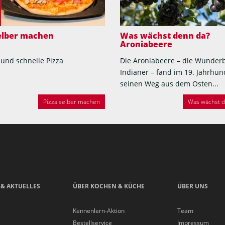
selber machen
Was wächst denn da?
Aroniabeere
 und schnelle Pizza
Die Aroniabeere – die Wunder
Indianer – fand im 19. Jahrhun
seinen Weg aus dem Osten...
Pizza selber machen
Was wächst de
 & AKTUELLES
ÜBER KOCHEN & KÜCHE
ÜBER UNS
Kennenlern-Aktion
Team
Bestellservice
Impressum