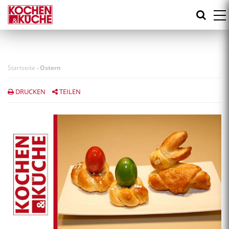
Direkt
zum
Inhalt
Startseite
-
Ostern
DRUCKEN
TEILEN