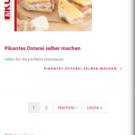
Pikantes Osterei selber machen
Video für die perfekte Osterjause
PIKANTES OSTEREI SELBER MACHEN
Aktuelle
1
Standard
2
Nächste
Nächste ›
Last
Letzte »
Seite
Taxonomy
Seite
page
Seite