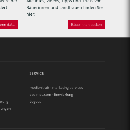
beere der
Alle Infos, Videos, Tipps und Tricks von
dert
Bäuerinnen und Landfrauen finden Sie
hier:
nn da?...
Bäuerinnen backen
SERVICE
medienkraft - marketing services
epsimec.com - Entwicklung
ärung
Logout
gungen