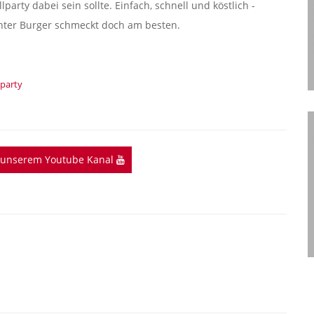
llparty dabei sein sollte. Einfach, schnell und köstlich -
chter Burger schmeckt doch am besten.
lparty
f unserem Youtube Kanal