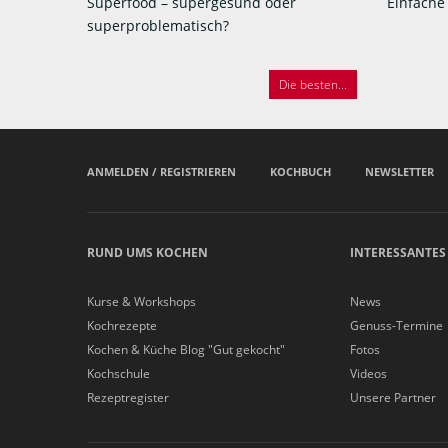
Superfood – supergesund oder
Einfache
superproblematisch?
Die besten...
ANMELDEN / REGISTRIEREN
KOCHBUCH
NEWSLETTER
RUND UMS KOCHEN
INTERESSANTES
Kurse & Workshops
News
Kochrezepte
Genuss-Termine
Kochen & Küche Blog "Gut gekocht"
Fotos
Kochschule
Videos
Rezeptregister
Unsere Partner