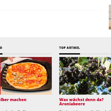
EO
TOP ARTIKEL
selber machen
Was wächst denn da?
Aroniabeere