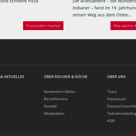
 und schnelle Pizza
Die Aroniabeere – die Wunder
Indianer – fand im 19. Jahrhun
seinen Weg aus dem Osten...
Pizza selber machen
Was wächst de
 & AKTUELLES
ÜBER KOCHEN & KÜCHE
ÜBER UNS
Kennenlern-Aktion
Team
Bestellservice
Impressum
Kontakt
Datenschutzerkl
Mediadaten
Teilnahmebedin
AGB