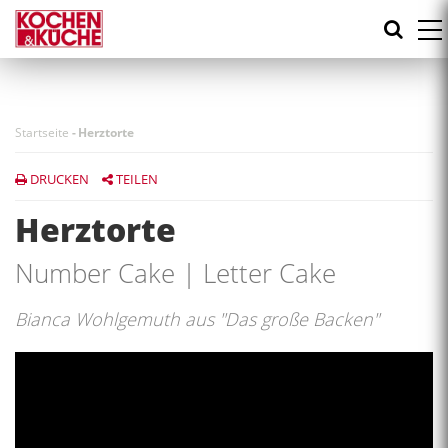
Direkt
zum
Inhalt
Startseite
-
Herztorte
DRUCKEN
TEILEN
Herztorte
Number Cake | Letter Cake
Bianca Wohlgemuth aus "Das große Backen"