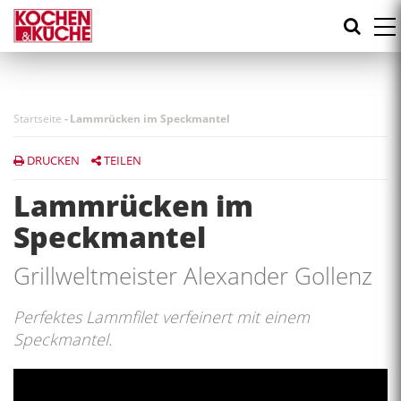
Direkt
zum
Inhalt
Startseite
-
Lammrücken im Speckmantel
DRUCKEN
TEILEN
Lammrücken im
Speckmantel
Grillweltmeister Alexander Gollenz
Perfektes Lammfilet verfeinert mit einem
Speckmantel.