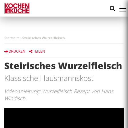
Direkt
zum
Inhalt
Startseite
-
Steirisches Wurzelfleisch
DRUCKEN
TEILEN
Steirisches Wurzelfleisch
Klassische Hausmannskost
Videoanleitung: Wurzelfleisch Rezept von Hans
Windisch.