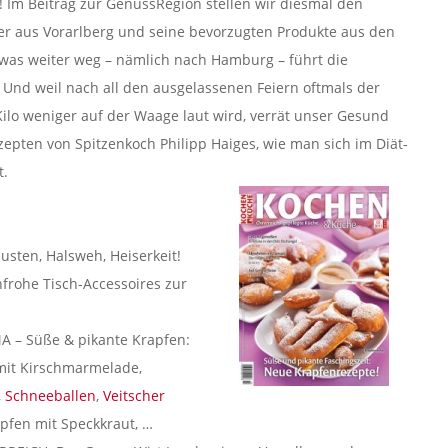
 Im Beitrag zur GenussRegion stellen wir diesmal den
r aus Vorarlberg und seine bevorzugten Produkte aus den
was weiter weg – nämlich nach Hamburg – führt die
e. Und weil nach all den ausgelassenen Feiern oftmals der
ilo weniger auf der Waage laut wird, verrät unser Gesund
zepten von Spitzenkoch Philipp Haiges, wie man sich im Diät-
et.
 Husten, Halsweh, Heiserkeit!
frohe Tisch-Accessoires zur
 – Süße & pikante Krapfen:
 mit Kirschmarmelade,
,
Schneeballen
,
Veitscher
rapfen mit Speckkraut, …