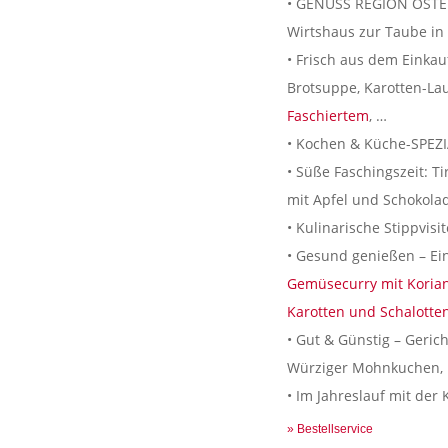
• GENUSS REGION ÖSTER
Wirtshaus zur Taube i
• Frisch aus dem Einkau
Brotsuppe, Karotten-Lau
Faschiertem
, …
• Kochen & Küche-SPEZ
• Süße Faschingszeit: T
mit Apfel und Schokola
• Kulinarische Stippvis
• Gesund genießen – Ein
Gemüsecurry mit Koria
Karotten und Schalott
• Gut & Günstig – Gerich
Würziger Mohnkuchen,
• Im Jahreslauf mit de
» Bestellservice