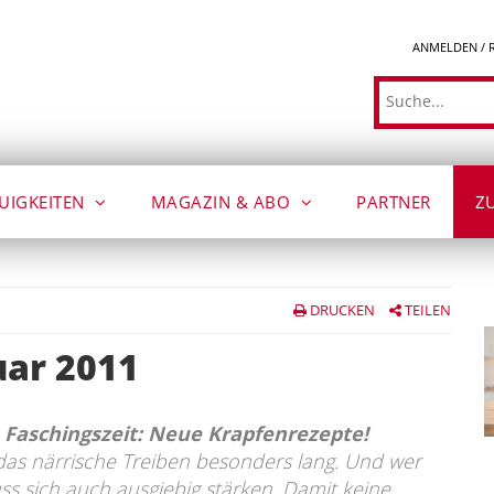
ANMELDEN / 
Suche
UIGKEITEN
MAGAZIN & ABO
PARTNER
Z
DRUCKEN
TEILEN
uar 2011
 Faschingszeit: Neue Krapfenrezepte!
 das närrische Treiben besonders lang. Und wer
muss sich auch ausgiebig stärken. Damit keine