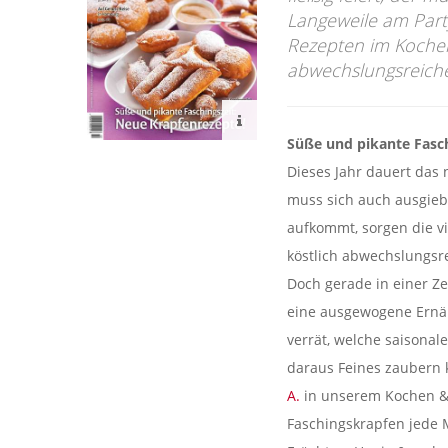
Langeweile am Part
Rezepten im Kochen
abwechslungsreiche
Süße und pikante Fasch
Dieses Jahr dauert das 
muss sich auch ausgiebi
aufkommt, sorgen die v
köstlich abwechslungsre
Doch gerade in einer Ze
eine ausgewogene Ernäh
verrät, welche saisona
daraus Feines zaubern
A.
in unserem Kochen & 
Faschingskrapfen jede 