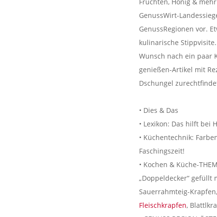
Früchten, Honig & mehr!
GenussWirt-Landessiege
GenussRegionen vor. Et
kulinarische Stippvisit
Wunsch nach ein paar K
genießen-Artikel mit Re
Dschungel zurechtfind
• Dies & Das
• Lexikon: Das hilft bei
• Küchentechnik: Farben
Faschingszeit!
• Kochen & Küche-THEMA
„Doppeldecker“ gefüllt
Sauerrahmteig-Krapfen
Fleischkrapfen
, Blattlk