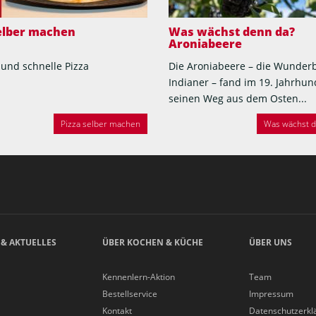
selber machen
Was wächst denn da?
Aroniabeere
 und schnelle Pizza
Die Aroniabeere – die Wunder
Indianer – fand im 19. Jahrhun
seinen Weg aus dem Osten...
Pizza selber machen
Was wächst de
 & AKTUELLES
ÜBER KOCHEN & KÜCHE
ÜBER UNS
Kennenlern-Aktion
Team
Bestellservice
Impressum
Kontakt
Datenschutzerkl