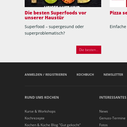
Die besten Superfoods vor
Pizza 
unserer Haustür
Superfood – supergesund oder
Einfache
superproblematisch?
Die besten...
ANMELDEN / REGISTRIEREN
KOCHBUCH
NEWSLETTER
RUND UMS KOCHEN
INTERESSANTES
Kurse & Workshops
News
Kochrezepte
Genuss-Termine
Kochen & Küche Blog "Gut gekocht"
Fotos