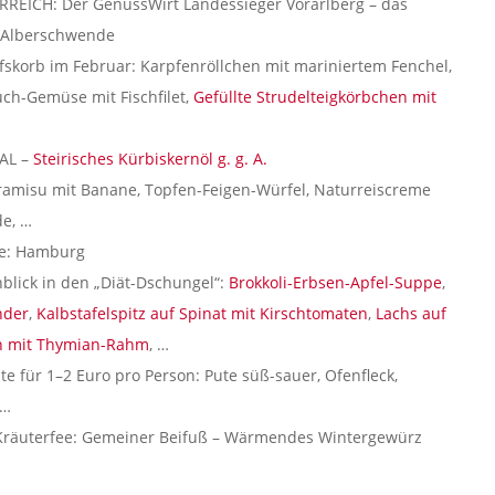
REICH: Der GenussWirt Landessieger Vorarlberg – das
n Alberschwende
fskorb im Februar: Karpfenröllchen mit mariniertem Fenchel,
ch-Gemüse mit Fischfilet,
Gefüllte Strudelteigkörbchen mit
IAL –
Steirisches Kürbiskernöl g. g. A.
iramisu mit Banane, Topfen-Feigen-Würfel, Naturreiscreme
de, …
ite: Hamburg
blick in den „Diät-Dschungel“:
Brokkoli-Erbsen-Apfel-Suppe
,
nder
,
Kalbstafelspitz auf Spinat mit Kirschtomaten
,
Lachs auf
en mit Thymian-Rahm
, …
te für 1–2 Euro pro Person: Pute süß-sauer, Ofenfleck,
 …
r Kräuterfee: Gemeiner Beifuß – Wärmendes Wintergewürz