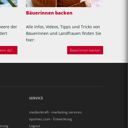
Bäuerinnen backen
beere der
Alle Infos, Videos, Tipps und Tricks von
dert
Bäuerinnen und Landfrauen finden Sie
hier:
nn da?...
Bäuerinnen backen
SERVICE
medienkraft - marketing services
epsimec.com - Entwicklung
ärung
Logout