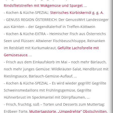
Rindsfiletstreifen mit Wokgemüse und Spargel
, …
- Kochen & Küche-SPEZIAL:
Steirisches Kürbiskernöl g. g. A.
- GENUSS REGION ÖSTERREICH: Der GenussWirt Landessieger
aus Kärnten – der Gegendtalerhof in Treffen-Köttwein
- Kochen & Küche-EXTRA – Heimischer Fisch aus Österreichs
Seen und Flüssen: Altwiener Fischbeuschlsuppe, Reinanken
im Reisblatt mit Kurkumakraut,
Gefüllte Lachsforelle mit
Gemüsesauce
, …
- Frisch aus dem Einkaufskorb im Mai – noch mehr Bärlauch,
noch mehr junges Gemüse: Wildkräuter-Salat, Hendlbrust mit
Rieslingsauce, Bärlauch-Gemüse-Auflauf, …
- Kochen & Küche-SPEZIAL – Es wird wieder gegrillt! Gegrillte
Schweinsmedaillons mit Frühlingsgemüse, Gegrillte
Hühnerbrust im Speckmantel mit Dörrpflaumen, …
- Frisch, fruchtig, süß – Torten und Desserts zum Muttertag:
Erdbeer-Torte,
Muttertagstorte
,
„Umgedrehte“ Obstschnitten
,