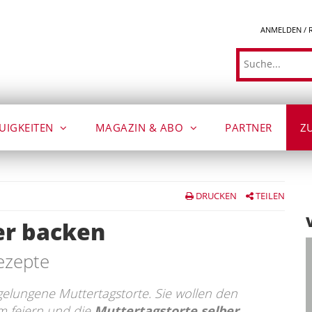
ANMELDEN / 
Suche
UIGKEITEN
MAGAZIN & ABO
PARTNER
Z
DRUCKEN
TEILEN
er backen
ezepte
 gelungene Muttertagstorte. Sie wollen den
m feiern und die
Muttertagstorte selber