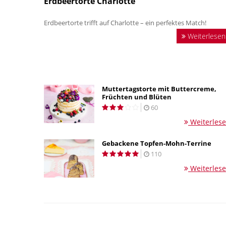
Erdbeertorte Charlotte
Erdbeertorte trifft auf Charlotte – ein perfektes Match!
Weiterlesen
Muttertagstorte mit Buttercreme,
Früchten und Blüten
60
Weiterles
Gebackene Topfen-Mohn-Terrine
110
Weiterles