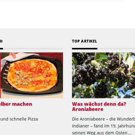
EO
TOP ARTIKEL
selber machen
Was wächst denn da?
Aroniabeere
 und schnelle Pizza
Die Aroniabeere – die Wunder
Indianer – fand im 19. Jahrhun
seinen Weg aus dem Osten...