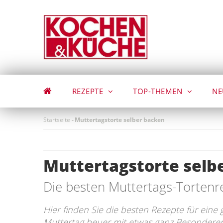
Direkt
zum
Inhalt
REZEPTE
TOP-THEMEN
NE
Startseite
-
Muttertagstorte selber backen
Muttertagstorte selb
Die besten Muttertags-Tortenr
Hier finden Sie die besten Rezepte für eine
Muttertag heuer mit etwas ganz Besondere