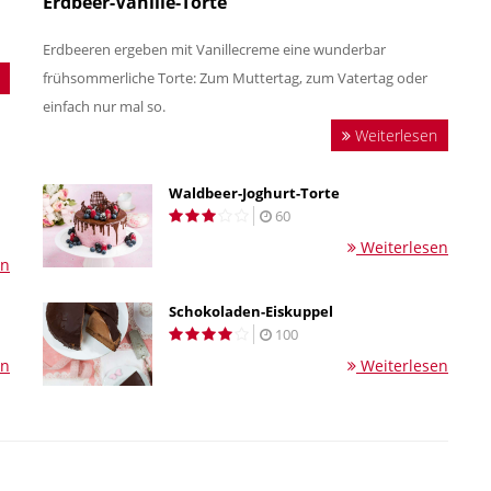
Erdbeer-Vanille-Torte
Erdbeeren ergeben mit Vanillecreme eine wunderbar
frühsommerliche Torte: Zum Muttertag, zum Vatertag oder
einfach nur mal so.
Weiterlesen
Waldbeer-Joghurt-Torte
60
Weiterlesen
en
Schokoladen-Eiskuppel
100
en
Weiterlesen