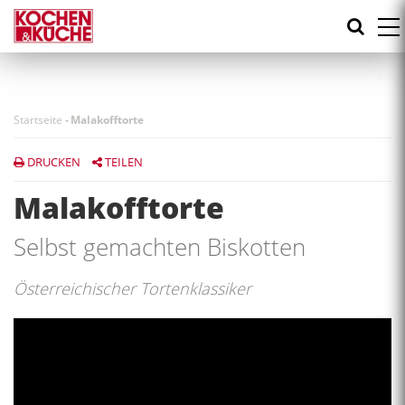
Direkt
zum
Inhalt
Startseite
-
Malakofftorte
DRUCKEN
TEILEN
Malakofftorte
Selbst gemachten Biskotten
Österreichischer Tortenklassiker