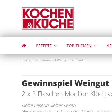
Direkt
zum
Inhalt
REZEPTE
TOP-THEMEN
NE
Startseite
-
Gewinnspiel Weingut Frühwirth
Gewinnspiel Weingut 
2 x 2 Flaschen Morillon Klöch
Liebe Leserin, lieber Leser!
Wir freuen uns, im Laufe des Jahres gemein