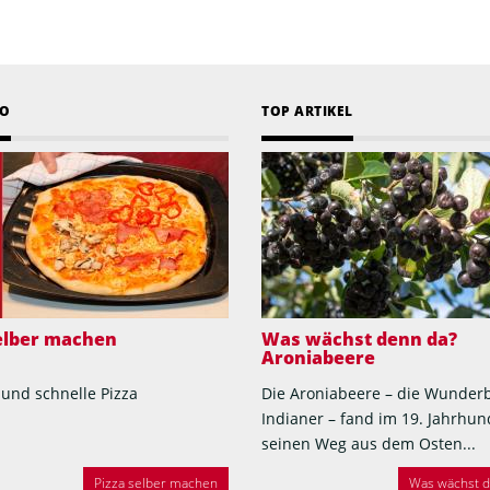
EO
TOP ARTIKEL
selber machen
Was wächst denn da?
Aroniabeere
 und schnelle Pizza
Die Aroniabeere – die Wunder
Indianer – fand im 19. Jahrhun
seinen Weg aus dem Osten...
Pizza selber machen
Was wächst de