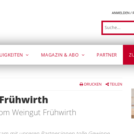
ANMELDEN / 
Suche
UIGKEITEN
MAGAZIN & ABO
PARTNER
Z
DRUCKEN
TEILEN
Frühwirth
 vom Weingut Frühwirth
sam mit unseren Partner:innen tolle Gewinne