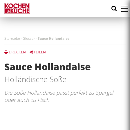
Direkt
zum
Inhalt
Startseite
-
Glossar
-
Sauce Hollandaise
DRUCKEN
TEILEN
Sauce Hollandaise
Holländische Soße
Die Soße Hollandaise passt perfekt zu Spargel
oder auch zu Fisch.