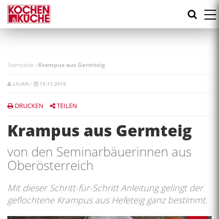
Direkt
zum
Inhalt
Startseite
-
Krampus aus Germteig
LILIAN
/
13.11.2019
DRUCKEN
TEILEN
Krampus aus Germteig
von den Seminarbäuerinnen aus
Oberösterreich
Mit dieser Schritt-für-Schritt Anleitung gelingt der
geflochtene Krampus aus Hefeteig ganz bestimmt.