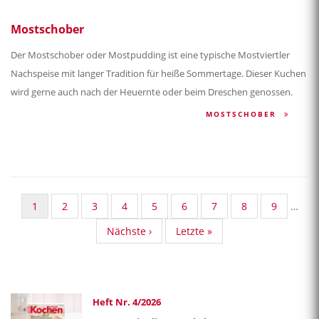
Mostschober
Der Mostschober oder Mostpudding ist eine typische Mostviertler
Nachspeise mit langer Tradition für heiße Sommertage. Dieser Kuchen
wird gerne auch nach der Heuernte oder beim Dreschen genossen.
MOSTSCHOBER
Aktuelle
1
Standard
2
Standard
3
Standard
4
Standard
5
Standard
6
Standard
7
Standard
8
Standard
9
…
Seite
Taxonomy
Taxonomy
Taxonomy
Taxonomy
Taxonomy
Taxonomy
Taxonomy
Taxonom
Nächste
Nächste ›
Last
Letzte »
Seite
Seite
Seite
Seite
Seite
Seite
Seite
Seite
Seite
page
Heft Nr. 4/2026