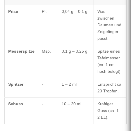
Prise
Pr.
0,04 g – 0,1 g
Was
zwischen
Daumen und
Zeigefinger
passt.
Messerspitze
Msp.
0,1 g – 0,25 g
Spitze eines
Tafelmesser
(ca. 1 cm
hoch belegt).
Spritzer
-
1 – 2 ml
Entspricht ca.
20 Tropfen.
Schuss
-
10 – 20 ml
Kräftiger
Guss (ca. 1–
2 EL).