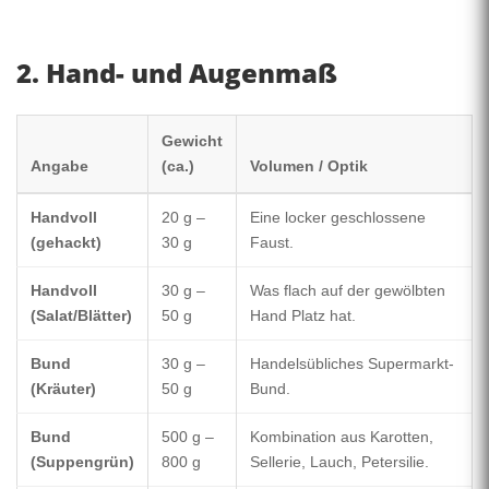
2. Hand- und Augenmaß
Gewicht
Angabe
(ca.)
Volumen / Optik
Handvoll
20 g –
Eine locker geschlossene
(gehackt)
30 g
Faust.
Handvoll
30 g –
Was flach auf der gewölbten
(Salat/Blätter)
50 g
Hand Platz hat.
Bund
30 g –
Handelsübliches Supermarkt-
(Kräuter)
50 g
Bund.
Bund
500 g –
Kombination aus Karotten,
(Suppengrün)
800 g
Sellerie, Lauch, Petersilie.