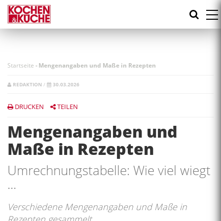
Direkt
zum
Inhalt
Startseite
-
Mengenangaben und Maße in Rezepten
REDAKTION
/
30.03.2026
DRUCKEN
TEILEN
Mengenangaben und
Maße in Rezepten
Umrechnungstabelle: Wie viel wiegt
...
Verschiedene Mengenangaben und Maße in
Rezepten gesammelt.