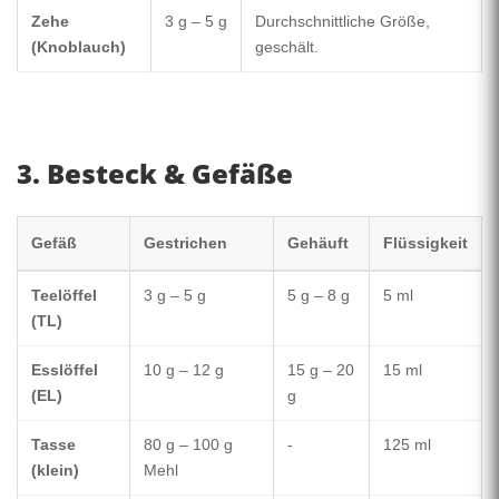
Zehe
3 g – 5 g
Durchschnittliche Größe,
(Knoblauch)
geschält.
3. Besteck & Gefäße
Gefäß
Gestrichen
Gehäuft
Flüssigkeit
Teelöffel
3 g – 5 g
5 g – 8 g
5 ml
(TL)
Esslöffel
10 g – 12 g
15 g – 20
15 ml
(EL)
g
Tasse
80 g – 100 g
-
125 ml
(klein)
Mehl