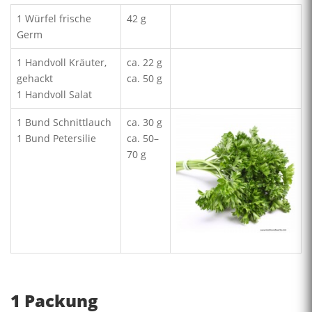
1 Würfel frische
42 g
Germ
1 Handvoll Kräuter,
ca. 22 g
gehackt
ca. 50 g
1 Handvoll Salat
1 Bund Schnittlauch
ca. 30 g
1 Bund Petersilie
ca. 50–
70 g
1 Packung