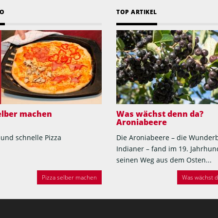
EO
TOP ARTIKEL
selber machen
Was wächst denn da?
Aroniabeere
 und schnelle Pizza
Die Aroniabeere – die Wunder
Indianer – fand im 19. Jahrhun
seinen Weg aus dem Osten...
Pizza selber machen
Was wächst de