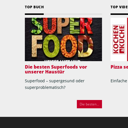
TOP BUCH
TOP VID
Die besten Superfoods vor
Pizza 
unserer Haustür
Superfood – supergesund oder
Einfache
superproblematisch?
Die besten...