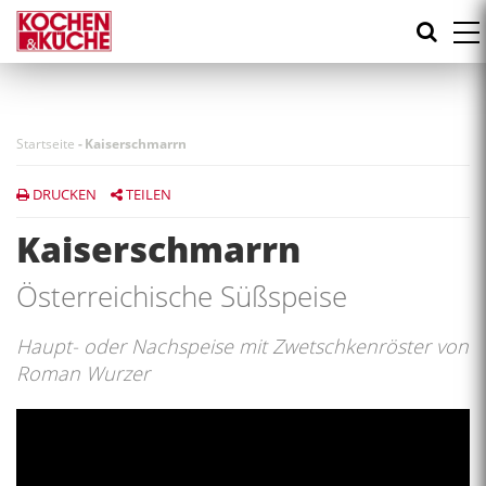
Direkt
zum
Inhalt
Startseite
-
Kaiserschmarrn
DRUCKEN
TEILEN
Kaiserschmarrn
Österreichische Süßspeise
Haupt- oder Nachspeise mit Zwetschkenröster von
Roman Wurzer