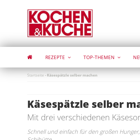
Direkt
zum
Inhalt
REZEPTE
TOP-THEMEN
NE
Startseite
-
Käsespätzle selber machen
Käsespätzle selber m
Mit drei verschiedenen Käseso
Schnell und einfach für den großen Hunger,
Schihütte.