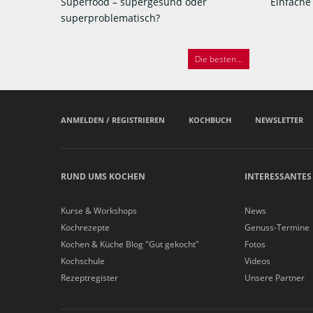
Superfood – supergesund oder
Einfache
superproblematisch?
Die besten...
ANMELDEN / REGISTRIEREN
KOCHBUCH
NEWSLETTER
RUND UMS KOCHEN
INTERESSANTES
Kurse & Workshops
News
Kochrezepte
Genuss-Termine
Kochen & Küche Blog "Gut gekocht"
Fotos
Kochschule
Videos
Rezeptregister
Unsere Partner