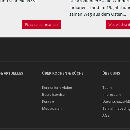
 und schnelle Pizza
Die Aroniabeere – die Wunder
Indianer – fand im 19. Jahrhun
seinen Weg aus dem Osten...
Pizza selber machen
Was wächst de
 & AKTUELLES
ÜBER KOCHEN & KÜCHE
ÜBER UNS
Kennenlern-Aktion
Team
Bestellservice
Impressum
Kontakt
Datenschutzerkl
Mediadaten
Teilnahmebedin
AGB