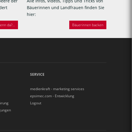
beere der
Alle Infos, Videos, Tipps und Tricks von
dert
Bäuerinnen und Landfrauen finden Sie
hier:
nn da?...
Bäuerinnen backen
SERVICE
medienkraft - marketing services
epsimec.com - Entwicklung
ärung
Logout
gungen