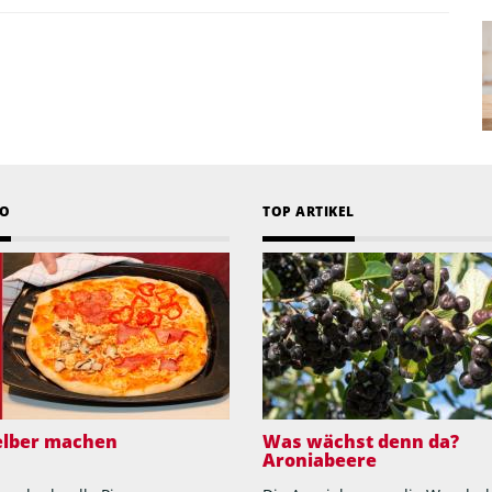
EO
TOP ARTIKEL
selber machen
Was wächst denn da?
Aroniabeere