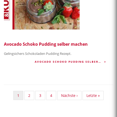
Avocado Schoko Pudding selber machen
Gelingsichers Schokoladen Pudding Rezept.
AVOCADO SCHOKO PUDDING SELBER…
Aktuelle
1
Standard
2
Standard
3
Standard
4
Nächste
Nächste ›
Last
Letzte »
Seite
Taxonomy
Taxonomy
Taxonomy
Seite
page
Seite
Seite
Seite