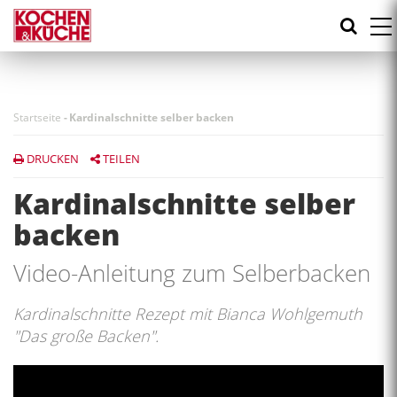
Direkt
zum
Inhalt
Startseite
-
Kardinalschnitte selber backen
DRUCKEN
TEILEN
Kardinalschnitte selber
backen
Video-Anleitung zum Selberbacken
Kardinalschnitte Rezept mit Bianca Wohlgemuth
"Das große Backen".