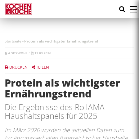
Direkt
zum
Inhalt
Startseite
-
Protein als wichtigster Ernährungstrend
A.SITZWOHL
/
11.03.2026
DRUCKEN
TEILEN
Protein als wichtigster
Ernährungstrend
Die Ergebnisse des RollAMA-
Haushaltspanels für 2025
Im März 2026 wurden die aktuellen Daten zum
Ernährungsverhalten österreichischer Haushalte