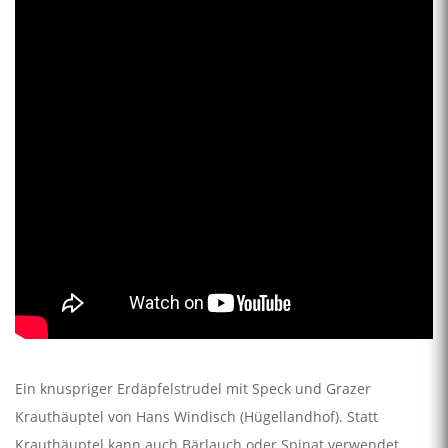
Ein knuspriger Erdäpfelstrudel mit Speck und Grazer
Krauthäuptel von Hans Windisch (Hügellandhof). Statt
Krauthäuptel kann auch Bärlauch oder Spinat verwendet