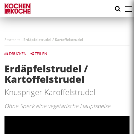
Direkt
zum
Inhalt
Startseite
-
Erdäpfelstrudel / Kartoffelstrudel
DRUCKEN
TEILEN
Erdäpfelstrudel /
Kartoffelstrudel
Knuspriger Karoffelstrudel
Ohne Speck eine vegetarische Hauptspeise