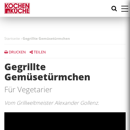
Direkt
zum
Inhalt
Startseite
-
Gegrillte Gemüsetürmchen
DRUCKEN
TEILEN
Gegrillte
Gemüsetürmchen
Für Vegetarier
Vom Grillweltmeister Alexander Gollenz.