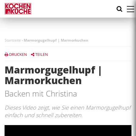
Direkt
zum
Inhalt
Startseite
-
Marmorgugelhupf | Marmorkuchen
DRUCKEN
TEILEN
Marmorgugelhupf |
Marmorkuchen
Backen mit Christina
Dieses Video zeigt, wie Sie einen Marmorgugelhupf
einfach und schnell zubereiten.