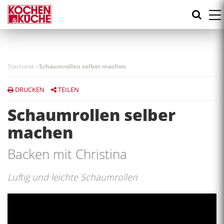
Direkt
zum
Inhalt
Startseite
-
Schaumrollen selber machen
DRUCKEN
TEILEN
Schaumrollen selber
machen
Backen mit Christina
Luftig und leichte Schaumrollen