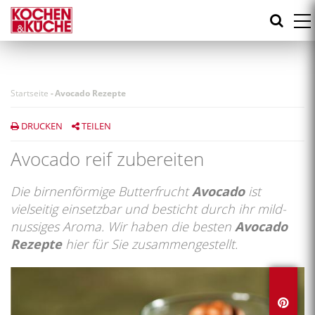
Direkt
zum
Inhalt
Startseite
-
Avocado Rezepte
DRUCKEN
TEILEN
Avocado reif zubereiten
Die birnenförmige Butterfrucht
Avocado
ist
vielseitig einsetzbar und besticht durch ihr mild-
nussiges Aroma. Wir haben die besten
Avocado
Rezepte
hier für Sie zusammengestellt.