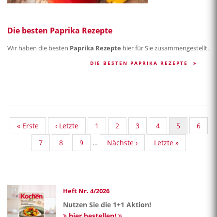
Die besten Paprika Rezepte
Wir haben die besten
Paprika Rezepte
hier für Sie zusammengestellt.
DIE BESTEN PAPRIKA REZEPTE
First
« Erste
Vorherige
‹ Letzte
Standard
1
Standard
2
Standard
3
Standard
4
Aktuelle
5
Stand
6
page
Seite
Taxonomy
Taxonomy
Taxonomy
Taxonomy
Seite
Taxon
Standard
7
Standard
8
Standard
9
…
Nächste
Nächste ›
Last
Letzte »
Seite
Seite
Seite
Seite
Seite
Taxonomy
Taxonomy
Taxonomy
Seite
page
Seite
Seite
Seite
Heft Nr. 4/2026
Nutzen Sie die 1+1 Aktion!
hier bestellen!