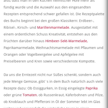
also, dass man in den Küchen heimischer Höfe mehr als
fündig wurde und die Auswahl aus den eingesandten
Rezepten entsprechend schwer gefallen ist. Die Rezeptpalette
des Buchs beginnt bei den großen Klassikern: Erdbeer-,
Ribisel-, Kirsch- und
Marillenmarmelade
. Ausgestattet mit
einem ordentlichen Schuss Kreativität, entstehen aus den
Früchten darüber hinaus
Himbeer-Sekt-Marmelade,
Paprikamarmelade, Weihnachtsmarmelade mit Pflaumen und
Orangen oder Vogelbeergelee und Apfelgelee mit
Preiselbeeren und Kren sowie verschiedenste Kompotte.
Da uns die Erntezeit nicht nur Süßes schenkt, sondern auch
jede Menge Gemüse, gibt`s in dem Buch natürlich auch viele
Rezepte dazu: Ob Essiggurken, in Essig eingelegte
Paprika
oder grüne
Tomaten
, ob Russenkraut, Käferbohnen und Pilze,
ob Knoblauch und Pfefferoni in Öl der Sommer lebt im Glas