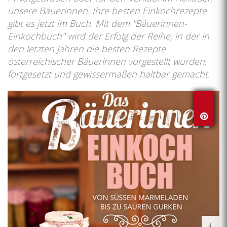
unsere Bäuerinnen. Ihre besten Einkochrezepte
gibt es jetzt im Buch. Mit dem "Bäuerinnen-
Einkochbuch" wird der Erfolg der Reihe, in der in
den letzten Jahren die besten Rezepte
österreichischer Bäuerinnen vorgestellt wurden,
fortgesetzt und gewissermaßen haltbar gemacht.