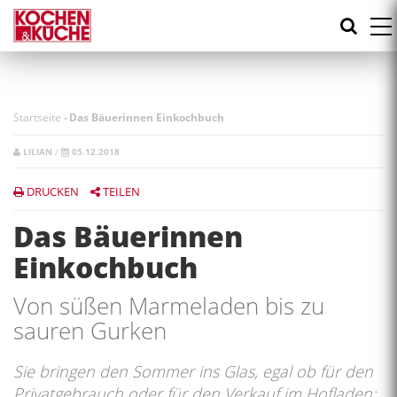
Direkt
zum
Inhalt
Startseite
-
Das Bäuerinnen Einkochbuch
LILIAN
/
05.12.2018
DRUCKEN
TEILEN
Das Bäuerinnen
Einkochbuch
Von süßen Marmeladen bis zu
sauren Gurken
Sie bringen den Sommer ins Glas, egal ob für den
Privatgebrauch oder für den Verkauf im Hofladen: