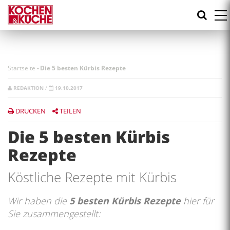
Direkt
zum
Inhalt
Startseite
-
Die 5 besten Kürbis Rezepte
REDAKTION
/
19.10.2017
DRUCKEN
TEILEN
Die 5 besten Kürbis
Rezepte
Köstliche Rezepte mit Kürbis
Wir haben die
5 besten Kürbis Rezepte
hier für
Sie zusammengestellt: