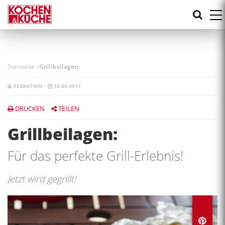
Direkt
zum
Inhalt
Startseite
-
Grillbeilagen:
REDAKTION
/
18.04.2017
DRUCKEN
TEILEN
Grillbeilagen:
Für das perfekte Grill-Erlebnis!
Jetzt wird gegrillt!