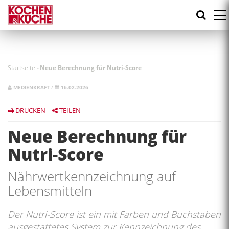
Direkt
zum
Inhalt
Startseite
-
Neue Berechnung für Nutri-Score
MEDIENKRAFT
/
16.02.2026
DRUCKEN
TEILEN
Neue Berechnung für
Nutri-Score
Nährwertkennzeichnung auf
Lebensmitteln
Der Nutri-Score ist ein mit Farben und Buchstaben
ausgestattetes System zur Kennzeichnung des