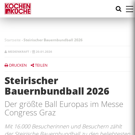
Direkt
zum
Inhalt
Startseite
-
Steirischer Bauernbundball 2026
MEDIENKRAFT
/
20.01.2026
DRUCKEN
TEILEN
Steirischer
Bauernbundball 2026
Der größte Ball Europas im Messe
Congress Graz
Mit 16.000 Besucherinnen und Besuchern zählt
der Steirische Bauernbundball zu den beliebtesten