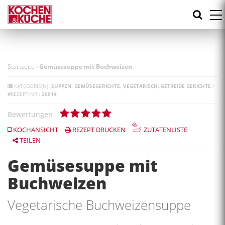
Direkt
zum
Inhalt
Startseite
-
Gemüsesuppe mit Buchweizen
KATEGORIE(N):
SUPPEN
GEMÜSEGERICHTE
VEGETARISCH
GETREIDE GERICHTE
/
#
REZEPT-NR.:
20914
Bewertungen
KOCHANSICHT
REZEPT DRUCKEN
ZUTATENLISTE
TEILEN
Gemüsesuppe mit
Buchweizen
Vegetarische Buchweizensuppe