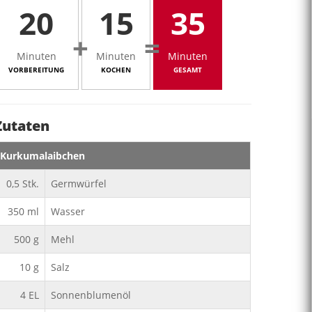
20
15
35
+
=
Minuten
Minuten
Minuten
VORBEREITUNG
KOCHEN
GESAMT
Zutaten
Kurkumalaibchen
0,5
Stk.
Germwürfel
350
ml
Wasser
500
g
Mehl
10
g
Salz
4
EL
Sonnenblumenöl