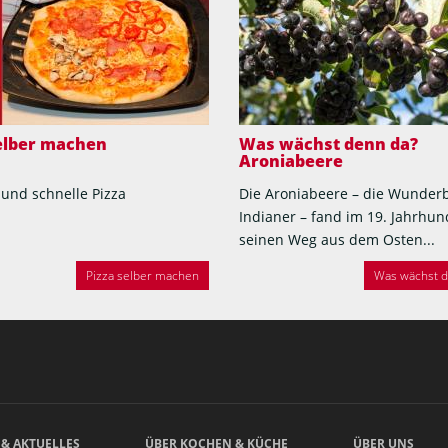
selber machen
Was wächst denn da?
Aroniabeere
 und schnelle Pizza
Die Aroniabeere – die Wunder
Indianer – fand im 19. Jahrhun
seinen Weg aus dem Osten...
Pizza selber machen
Was wächst de
 & AKTUELLES
ÜBER KOCHEN & KÜCHE
ÜBER UNS