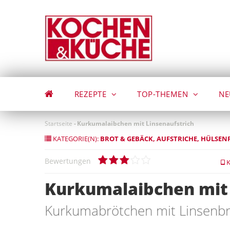
Direkt
zum
Inhalt
REZEPTE
TOP-THEMEN
NE
Startseite
-
Kurkumalaibchen mit Linsenaufstrich
KATEGORIE(N):
BROT & GEBÄCK
AUFSTRICHE
HÜLSEN
Bewertungen
K
Kurkumalaibchen mit 
Kurkumabrötchen mit Linsenbr