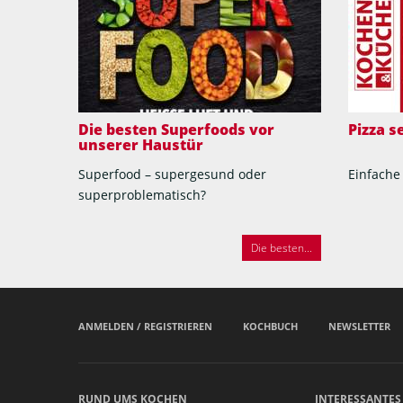
Die besten Superfoods vor
Pizza 
unserer Haustür
Superfood – supergesund oder
Einfache
superproblematisch?
Die besten...
ANMELDEN / REGISTRIEREN
KOCHBUCH
NEWSLETTER
RUND UMS KOCHEN
INTERESSANTES