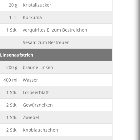
20
g
Kristallzucker
1
TL
Kurkuma
1
Stk.
verquirltes Ei zum Bestreichen
Sesam zum Bestreuen
Linsenaufstrich
200
g
braune Linsen
400
ml
Wasser
1
Stk.
Lorbeerblatt
2
Stk.
Gewürznelken
1
Stk.
Zwiebel
2
Stk.
Knoblauchzehen