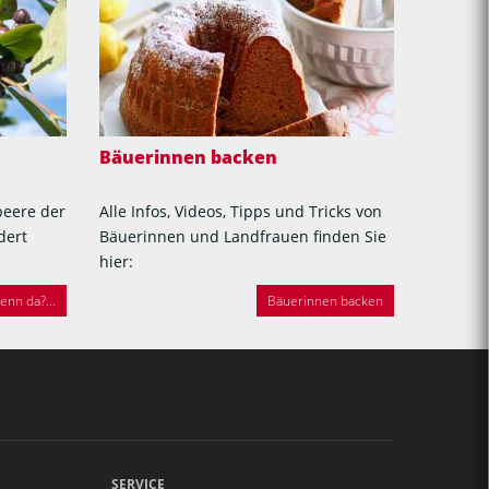
Bäuerinnen backen
beere der
Alle Infos, Videos, Tipps und Tricks von
dert
Bäuerinnen und Landfrauen finden Sie
hier:
nn da?...
Bäuerinnen backen
SERVICE