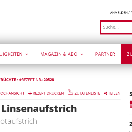
ANMELDEN / 
Suche
UIGKEITEN
MAGAZIN & ABO
PARTNER
Z
FRÜCHTE
/
#
REZEPT-NR.:
20528
OCHANSICHT
REZEPT DRUCKEN
ZUTATENLISTE
TEILEN
Linsenaufstrich
otaufstrich