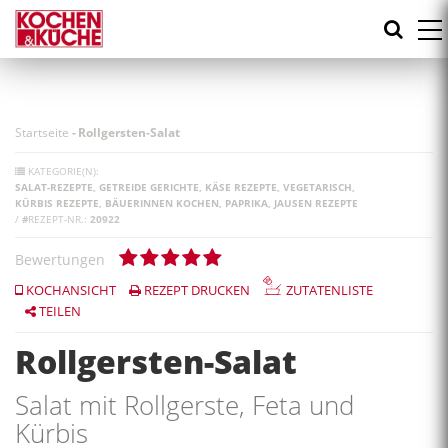
Direkt
zum
Inhalt
Startseite
-
Rollgersten-Salat
KATEGORIE(N):
SALAT-REZEPTE
GETREIDE GERICHTE
KÄSE REZEPTE
VEGETARISCH
KÜRBIS REZEPTE
BÄUERINNEN KOCHEN
PAPRIKA
JAUSEN REZEPTE
/
#
REZEPT-NR.:
20922
Bewertungen
KOCHANSICHT
REZEPT DRUCKEN
ZUTATENLISTE
TEILEN
Rollgersten-Salat
Salat mit Rollgerste, Feta und
Kürbis